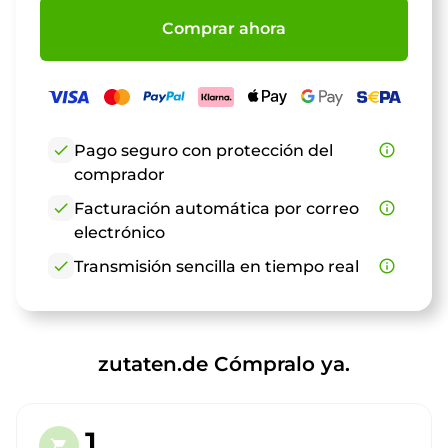
Comprar ahora
check
Pago seguro con protección del
info_outline
comprador
check
Facturación automática por correo
info_outline
electrónico
check
Transmisión sencilla en tiempo real
info_outline
zutaten.de Cómpralo ya.
1.
shopping_cart